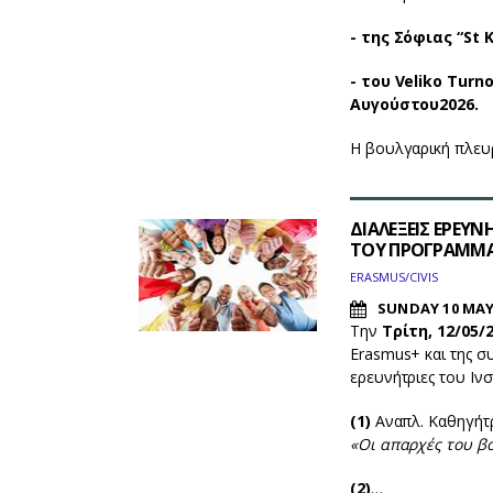
- της Σόφιας “St 
- του Veliko Turno
Αυγούστου2026.
Η βουλγαρική πλευρ
ΔΙΑΛΕΞΕΙΣ ΕΡΕΥ
ΤΟΥ ΠΡΟΓΡΑΜΜΑ
ERASMUS/CIVIS
SUNDAY 10 MAY
Την
Τρίτη, 12/05/
Erasmus+ και της σ
ερευνήτριες του Ιν
(1)
Αναπλ. Καθηγήτρ
«Οι απαρχές του β
(2)
…