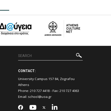
CONTACT:
University Campus 157 84, Zografou
Athens
Phone:
210 727 4418
- Fax:
210 727 4063
Email:
school@uoa.gr