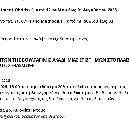
Kliment Ohridski”, από 12 Ιουλίου έως 01 Αυγούστου 2026,
vo “St. St. Cyrill and Methodius”, από 13 Ιουλίου έως 02
ά προτίθεται να καλύψει τα έξοδα συμμετοχής…
ΝΗΤΩΝ ΤΗΣ ΒΟΥΛΓΑΡΙΚΗΣ ΑΚΑΔΗΜΙΑΣ ΕΠΙΣΤΗΜΩΝ ΣΤΟ ΠΛΑΙ
ΤΟΣ ERASMUS+
 2026
2026, 15:00, στο αμφιθέατρο 209,
στο πλαίσιο του προγράμματος
υνεργασίας με τη Βουλγαρική Ακαδημία Επιστημών, θα δώσουν διαλέ
στιτούτου Λογοτεχνίας της Βουλγαρικής Ακαδημίας Επιστημών:
ια Δρ. Νικολέτα Πάτοβα:
ουλγαρικού δράματος και θεάτρου»